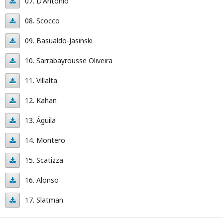
07. D'Antonio
Jensen-
07.
08. Scocco
Lastra
D'Antonio
08.
09. Basualdo-Jasinski
Scocco
09.
10. Sarrabayrousse Oliveira
Basualdo-
10.
11. Villalta
Jasinski
Sarrabayrousse
11.
12. Kahan
Oliveira
Villalta
12.
13. Águila
Kahan
13.
14. Montero
Águila
14.
15. Scatizza
Montero
15.
16. Alonso
Scatizza
16.
17. Slatman
Alonso
17.