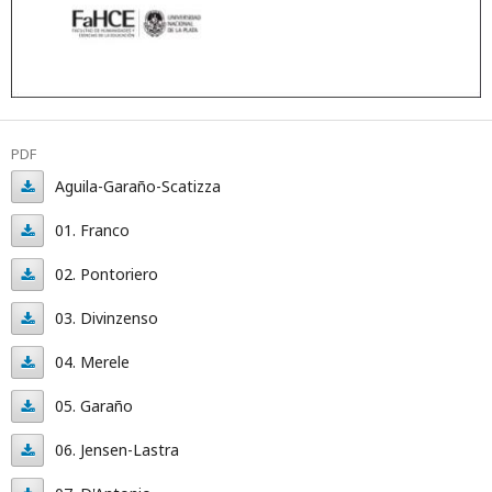
PDF
Aguila-Garaño-Scatizza
Aguila-
01. Franco
Garaño-
01.
02. Pontoriero
Scatizza
Franco
02.
03. Divinzenso
Pontoriero
03.
04. Merele
Divinzenso
04.
05. Garaño
Merele
05.
06. Jensen-Lastra
Garaño
06.