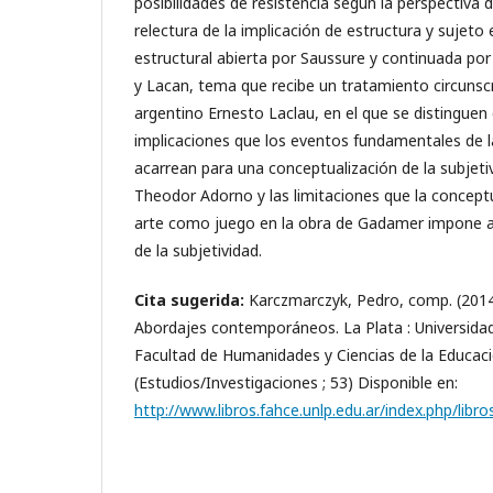
posibilidades de resistencia según la perspectiva d
relectura de la implicación de estructura y sujeto 
estructural abierta por Saussure y continuada por
y Lacan, tema que recibe un tratamiento circunsc
argentino Ernesto Laclau, en el que se distinguen 
implicaciones que los eventos fundamentales de la 
acarrean para una conceptualización de la subjeti
Theodor Adorno y las limitaciones que la conceptu
arte como juego en la obra de Gadamer impone 
de la subjetividad.
Cita sugerida:
Karczmarczyk, Pedro, comp. (2014)
Abordajes contemporáneos. La Plata : Universidad
Facultad de Humanidades y Ciencias de la Educaci
(Estudios/Investigaciones ; 53) Disponible en:
http://www.libros.fahce.unlp.edu.ar/index.php/libr