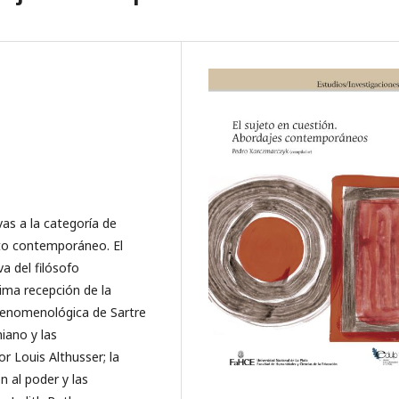
as a la categoría de
to contemporáneo. El
a del filósofo
sima recepción de la
 fenomenológica de Sartre
niano y las
r Louis Althusser; la
n al poder y las