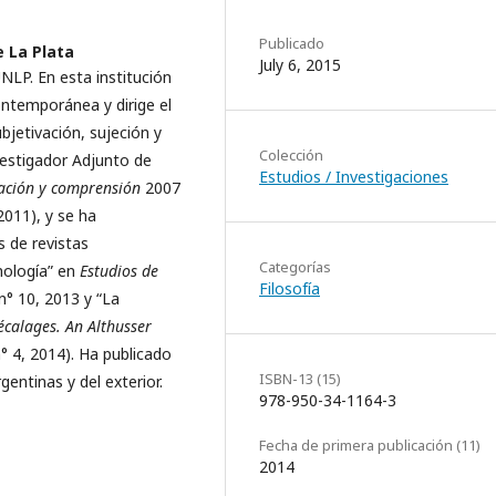
Reinoso
Publicado
e La Plata
July 6, 2015
UNLP. En esta institución
ntemporánea y dirige el
bjetivación, sujeción y
Colección
vestigador Adjunto de
Estudios / Investigaciones
ación y comprensión
2007
 2011), y se ha
 de revistas
Categorías
mología” en
Estudios de
Filosofía
n° 10, 2013 y “La
écalages. An Althusser
n° 4, 2014). Ha publicado
ISBN-13 (15)
entinas y del exterior.
978-950-34-1164-3
Fecha de primera publicación (11)
2014