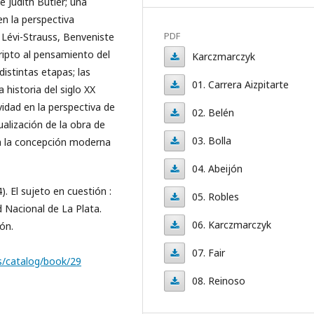
e Judith Butler; una
en la perspectiva
PDF
 Lévi-Strauss, Benveniste
ripto al pensamiento del
Karczmarczyk
distintas etapas; las
Karczmarczyk
01. Carrera Aizpitarte
historia del siglo XX
vidad en la perspectiva de
01.
02. Belén
alización de la obra de
Carrera
02.
03. Bolla
a la concepción moderna
Aizpitarte
Belén
03.
04. Abeijón
Bolla
. El sujeto en cuestión :
04.
05. Robles
 Nacional de La Plata.
Abeijón
05.
06. Karczmarczyk
ón.
Robles
06.
07. Fair
os/catalog/book/29
Karczmarczyk
07.
08. Reinoso
Fair
08.