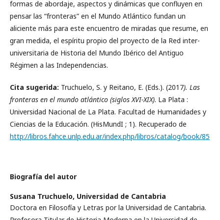
formas de abordaje, aspectos y dinámicas que confluyen en
pensar las “fronteras” en el Mundo Atlántico fundan un
aliciente más para este encuentro de miradas que resume, en
gran medida, el espíritu propio del proyecto de la Red inter-
universitaria de Historia del Mundo Ibérico del Antiguo
Régimen a las Independencias.
Cita sugerida:
Truchuelo, S. y Reitano, E. (Eds.). (2017
).
Las
fronteras en el mundo atlántico (siglos XVI-XIX)
. La Plata :
Universidad Nacional de La Plata. Facultad de Humanidades y
Ciencias de la Educación. (HisMundI ; 1). Recuperado de
http://libros.fahce.unlp.edu.ar/index.php/libros/catalog/book/85
Biografía del autor
Susana Truchuelo,
Universidad de Cantabria
Doctora en Filosofía y Letras por la Universidad de Cantabria.
Profesora Titular de Historia Moderna en la Universidad de