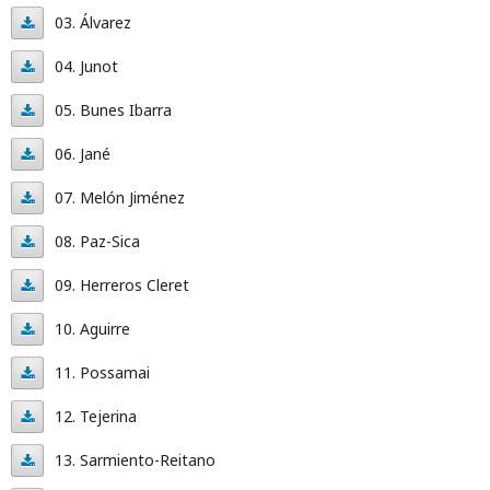
Serna
02.
03. Álvarez
Vallejo
Rodrigues
03.
04. Junot
Álvarez
04.
05. Bunes Ibarra
Junot
05.
06. Jané
Bunes
06.
07. Melón Jiménez
Ibarra
Jané
07.
08. Paz-Sica
Melón
08.
09. Herreros Cleret
Jiménez
Paz-
09.
10. Aguirre
Sica
Herreros
10.
11. Possamai
Cleret
Aguirre
11.
12. Tejerina
Possamai
12.
13. Sarmiento-Reitano
Tejerina