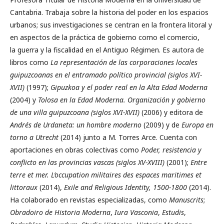
Cantabria. Trabaja sobre la historia del poder en los espacios
urbanos; sus investigaciones se centran en la frontera litoral y
en aspectos de la práctica de gobierno como el comercio,
la guerra y la fiscalidad en el Antiguo Régimen. Es autora de
libros como
La representación de las corporaciones locales
guipuzcoanas en el entramado
político provincial (siglos XVI-
XVII)
(1997);
Gipuzkoa y el poder real en la Alta Edad Moderna
(2004) y
Tolosa en la Edad Moderna. Organización y gobierno
de una villa guipuzcoana (siglos XVI-XVII)
(2006) y editora de
Andrés de Urdaneta: un hombre moderno
(2009) y de
Europa en
torno a Utrecht
(2014) junto a M. Torres Arce. Cuenta con
aportaciones en obras colectivas como
Poder, resistencia y
conflicto en las provincias vascas (siglos XV-XVIII)
(2001);
Entre
terre et mer. L’occupation militaires des espaces maritimes
et
littoraux
(2014),
Exile and Religious Identity, 1500-1800
(2014).
Ha colaborado en revistas especializadas, como
Manuscrits
;
Obradoiro de Historia Moderna
,
Iura Vasconia
,
Estudis
,