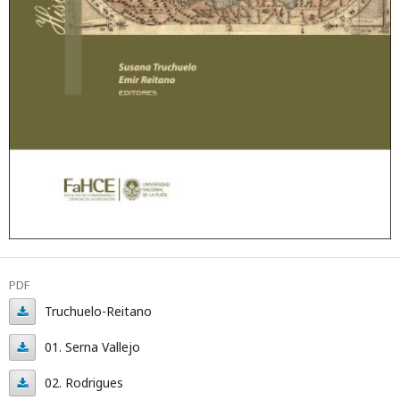
PDF
Truchuelo-Reitano
Truchuelo-
01. Serna Vallejo
Reitano
01.
02. Rodrigues