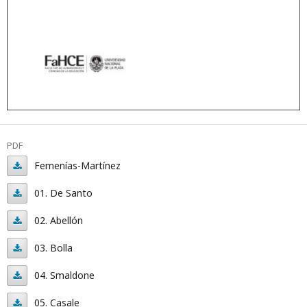
PDF
Femenías-Martínez
Femenías-
01. De Santo
Martínez
01.
02. Abellón
De
02.
03. Bolla
Santo
Abellón
03.
04. Smaldone
Bolla
04.
05. Casale