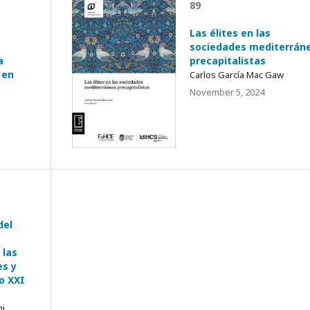
89
Las élites en las
sociedades mediterrán
a
precapitalistas
 en
Carlos García Mac Gaw
November 5, 2024
del
 las
es y
lo XXI
mi