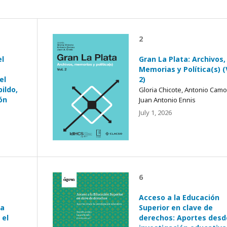
2
el
Gran La Plata: Archivos,
Memorias y Política(s) (
el
2)
ildo,
Gloria Chicote, Antonio Camo
ón
Juan Antonio Ennis
July 1, 2026
6
Acceso a la Educación
la
Superior en clave de
 el
derechos: Aportes desd